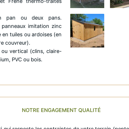
 et Frêne thermo-traités
un pan ou deux pans.
 panneaux imitation zinc
e en tuiles ou ardoises (en
re couvreur).
u vertical (clins, claire-
nium, PVC ou bois.
NOTRE ENGAGEMENT QUALITÉ
ri qui respecte les contraintes de votre terrain (pente