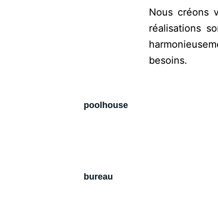
Nous créons v
réalisations 
harmonieuseme
besoins.
poolhouse
bureau