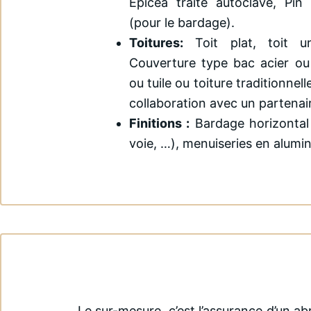
Epicea traité autoclave, Pin
(pour le bardage).
Toitures:
Toit plat, toit 
Couverture type bac acier ou
ou tuile ou toiture traditionnell
collaboration avec un partenai
Finitions :
Bardage horizontal o
voie, …), menuiseries en alumi
Le sur-mesure, c’est l’assurance d’un ab